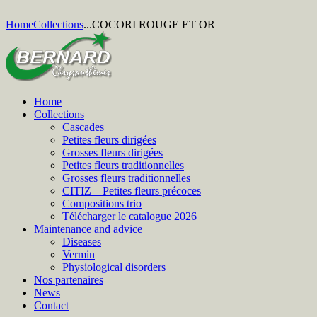
Home
Collections
...
COCORI ROUGE ET OR
Home
Collections
Cascades
Petites fleurs dirigées
Grosses fleurs dirigées
Petites fleurs traditionnelles
Grosses fleurs traditionnelles
CITIZ – Petites fleurs précoces
Compositions trio
Télécharger le catalogue 2026
Maintenance and advice
Diseases
Vermin
Physiological disorders
Nos partenaires
News
Contact