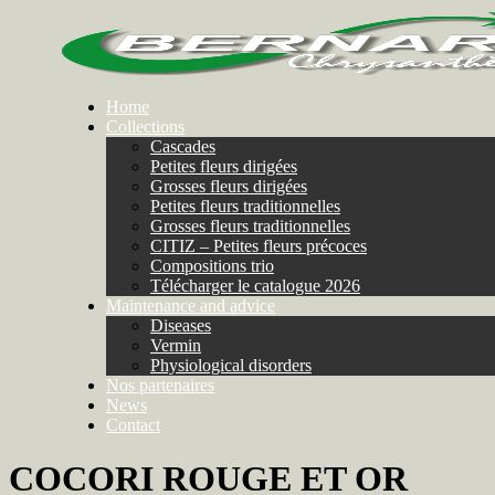
Home
Collections
Cascades
Petites fleurs dirigées
Grosses fleurs dirigées
Petites fleurs traditionnelles
Grosses fleurs traditionnelles
CITIZ – Petites fleurs précoces
Compositions trio
Télécharger le catalogue 2026
Maintenance and advice
Diseases
Vermin
Physiological disorders
Nos partenaires
News
Contact
COCORI ROUGE ET OR