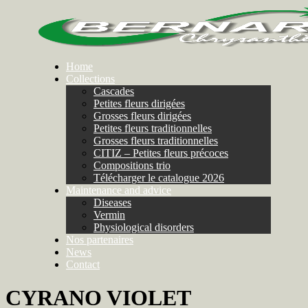
Home
Collections
Cascades
Petites fleurs dirigées
Grosses fleurs dirigées
Petites fleurs traditionnelles
Grosses fleurs traditionnelles
CITIZ – Petites fleurs précoces
Compositions trio
Télécharger le catalogue 2026
Maintenance and advice
Diseases
Vermin
Physiological disorders
Nos partenaires
News
Contact
CYRANO VIOLET