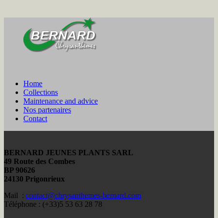
Home
Collections
Maintenance and advice
Nos partenaires
Contact
BERNARD JEUNES PLANTS SARL
49 Route des Combes
BP 90626
24130 Prigonrieux
Mail :
contact@chrysanthemes-bernard.com
Téléphone : (+33)5 53 63 28 78