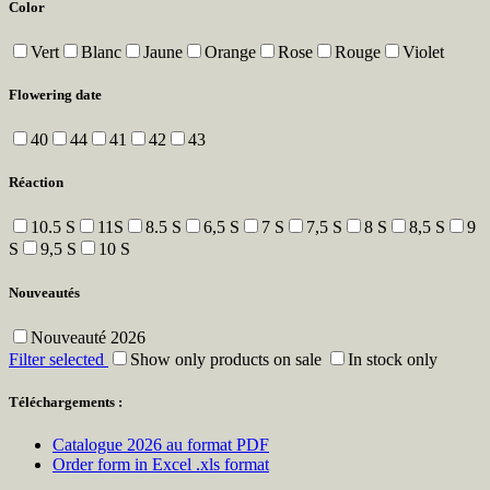
Color
Vert
Blanc
Jaune
Orange
Rose
Rouge
Violet
Flowering date
40
44
41
42
43
Réaction
10.5 S
11S
8.5 S
6,5 S
7 S
7,5 S
8 S
8,5 S
9
S
9,5 S
10 S
Nouveautés
Nouveauté 2026
Filter selected
Show only products on sale
In stock only
Téléchargements :
Catalogue 2026 au format PDF
Order form in Excel .xls format