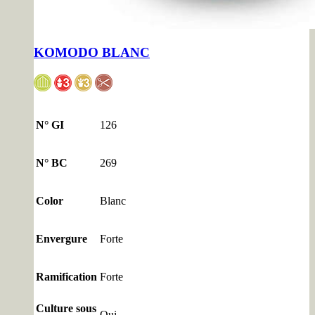
KOMODO BLANC
N° GI
126
N° BC
269
Color
Blanc
Envergure
Forte
Ramification
Forte
Culture sous
Oui