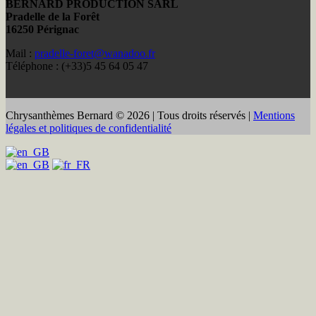
BERNARD PRODUCTION SARL
Pradelle de la Forêt
16250 Pérignac
Mail :
pradelle-foret@wanadoo.fr
Téléphone : (+33)5 45 64 05 47
Chrysanthèmes Bernard © 2026 | Tous droits réservés |
Mentions
légales et politiques de confidentialité