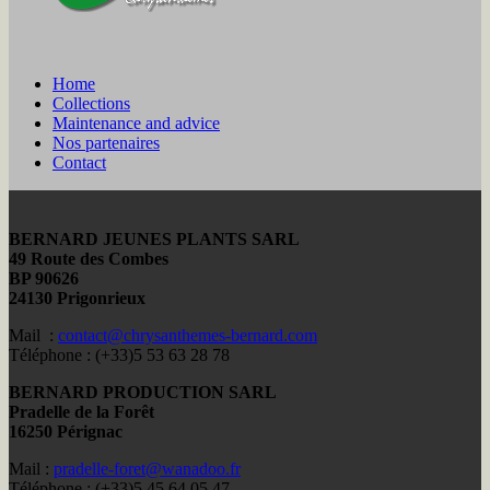
Home
Collections
Maintenance and advice
Nos partenaires
Contact
BERNARD JEUNES PLANTS SARL
49 Route des Combes
BP 90626
24130 Prigonrieux
Mail :
contact@chrysanthemes-bernard.com
Téléphone : (+33)5 53 63 28 78
BERNARD PRODUCTION SARL
Pradelle de la Forêt
16250 Pérignac
Mail :
pradelle-foret@wanadoo.fr
Téléphone : (+33)5 45 64 05 47