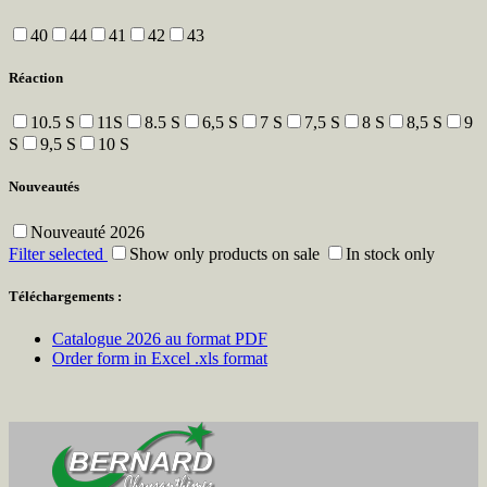
40
44
41
42
43
Réaction
10.5 S
11S
8.5 S
6,5 S
7 S
7,5 S
8 S
8,5 S
9
S
9,5 S
10 S
Nouveautés
Nouveauté 2026
Filter selected
Show only products on sale
In stock only
Téléchargements :
Catalogue 2026 au format PDF
Order form in Excel .xls format