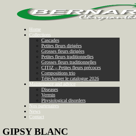
Home
Collections
Cascades
Petites fleurs dirigées
Grosses fleurs dirigées
Petites fleurs traditionnelles
Grosses fleurs traditionnelles
CITIZ – Petites fleurs précoces
Compositions trio
Télécharger le catalogue 2026
Maintenance and advice
Diseases
Vermin
Physiological disorders
Nos partenaires
News
Contact
GIPSY BLANC