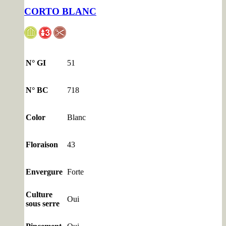
CORTO BLANC
N° GI
51
N° BC
718
Color
Blanc
Floraison
43
Envergure
Forte
Culture
Oui
sous serre