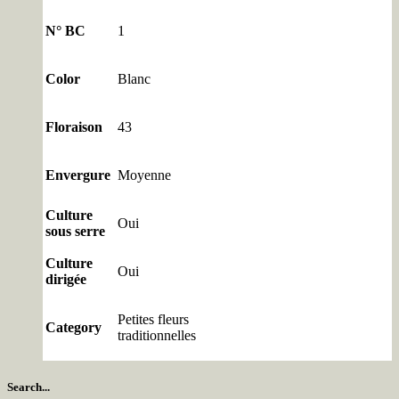
N° BC
1
Color
Blanc
Floraison
43
Envergure
Moyenne
Culture
Oui
sous serre
Culture
Oui
dirigée
Petites fleurs
Category
traditionnelles
Search...