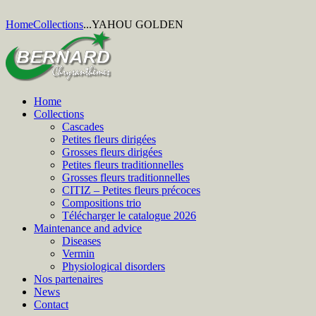
Home
Collections
...
YAHOU GOLDEN
Home
Collections
Cascades
Petites fleurs dirigées
Grosses fleurs dirigées
Petites fleurs traditionnelles
Grosses fleurs traditionnelles
CITIZ – Petites fleurs précoces
Compositions trio
Télécharger le catalogue 2026
Maintenance and advice
Diseases
Vermin
Physiological disorders
Nos partenaires
News
Contact