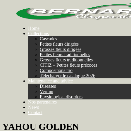
Home
Collections
Cascades
Petites fleurs dirigées
Grosses fleurs dirigées
Petites fleurs traditionnelles
Grosses fleurs traditionnelles
CITIZ – Petites fleurs précoces
Compositions trio
Télécharger le catalogue 2026
Maintenance and advice
Diseases
Vermin
Physiological disorders
Nos partenaires
News
Contact
YAHOU GOLDEN