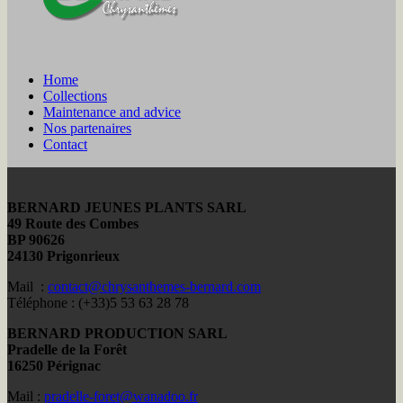
Home
Collections
Maintenance and advice
Nos partenaires
Contact
BERNARD JEUNES PLANTS SARL
49 Route des Combes
BP 90626
24130 Prigonrieux
Mail :
contact@chrysanthemes-bernard.com
Téléphone : (+33)5 53 63 28 78
BERNARD PRODUCTION SARL
Pradelle de la Forêt
16250 Pérignac
Mail :
pradelle-foret@wanadoo.fr