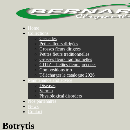
Home
Collections
Cascades
Petites fleurs dirigées
Grosses fleurs dirigées
Petites fleurs traditionnelles
Grosses fleurs traditionnelles
CITIZ – Petites fleurs précoces
Compositions trio
Télécharger le catalogue 2026
Maintenance and advice
Diseases
Vermin
Physiological disorders
Nos partenaires
News
Contact
Botrytis