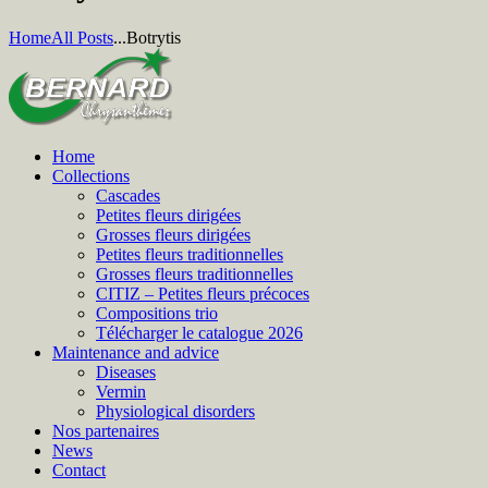
Home
All Posts
...
Botrytis
Home
Collections
Cascades
Petites fleurs dirigées
Grosses fleurs dirigées
Petites fleurs traditionnelles
Grosses fleurs traditionnelles
CITIZ – Petites fleurs précoces
Compositions trio
Télécharger le catalogue 2026
Maintenance and advice
Diseases
Vermin
Physiological disorders
Nos partenaires
News
Contact