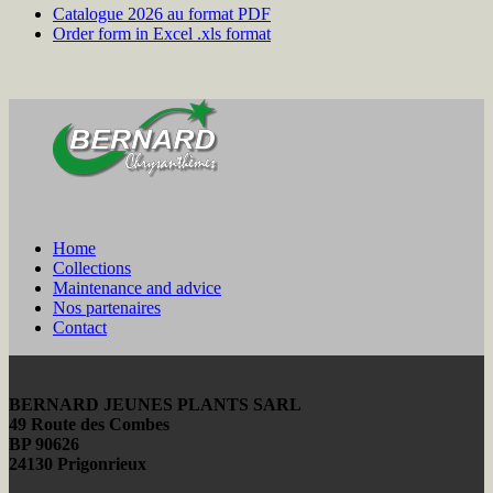
Catalogue 2026 au format PDF
Order form in Excel .xls format
Home
Collections
Maintenance and advice
Nos partenaires
Contact
BERNARD JEUNES PLANTS SARL
49 Route des Combes
BP 90626
24130 Prigonrieux