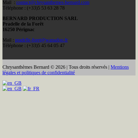
Mail :
contact@chrysanthemes-bernard.com
Téléphone : (+33)5 53 63 28 78
BERNARD PRODUCTION SARL
Pradelle de la Forêt
16250 Pérignac
Mail :
pradelle-foret@wanadoo.fr
Téléphone : (+33)5 45 64 05 47
Chrysanthèmes Bernard © 2026 | Tous droits réservés |
Mentions
légales et politiques de confidentialité