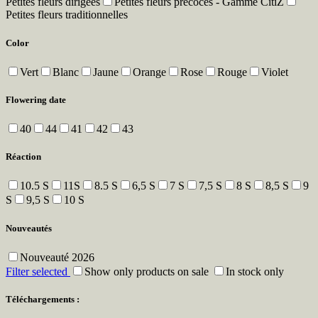
Petites fleurs dirigées
Petites fleurs précoces - Gamme CitiZ
Petites fleurs traditionnelles
Color
Vert
Blanc
Jaune
Orange
Rose
Rouge
Violet
Flowering date
40
44
41
42
43
Réaction
10.5 S
11S
8.5 S
6,5 S
7 S
7,5 S
8 S
8,5 S
9
S
9,5 S
10 S
Nouveautés
Nouveauté 2026
Filter selected
Show only products on sale
In stock only
Téléchargements :