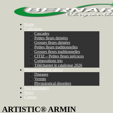
Home
Collections
Cascades
Petites fleurs dirigées
Grosses fleurs dirigées
Petites fleurs traditionnelles
Grosses fleurs traditionnelles
CITIZ – Petites fleurs précoces
Compositions trio
Télécharger le catalogue 2026
Maintenance and advice
Diseases
Vermin
Physiological disorders
Nos partenaires
News
Contact
ARTISTIC® ARMIN