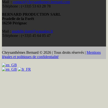
Mail :
contact@chrysanthemes-bernard.com
Téléphone : (+33)5 53 63 28 78
BERNARD PRODUCTION SARL
Pradelle de la Forêt
16250 Pérignac
Mail :
pradelle-foret@wanadoo.fr
Téléphone : (+33)5 45 64 05 47
Chrysanthèmes Bernard © 2026 | Tous droits réservés |
Mentions
légales et politiques de confidentialité