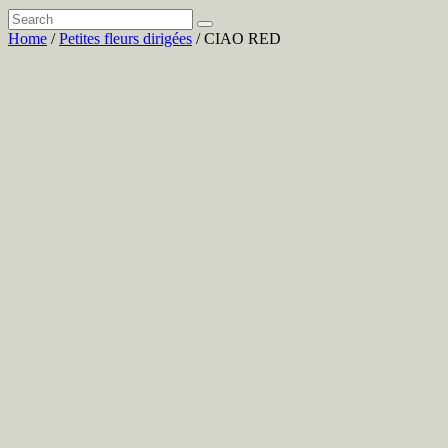
Home
/
Petites fleurs dirigées
/ CIAO RED