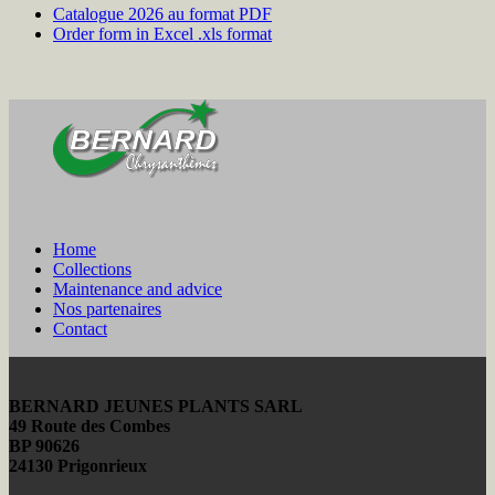
Catalogue 2026 au format PDF
Order form in Excel .xls format
Home
Collections
Maintenance and advice
Nos partenaires
Contact
BERNARD JEUNES PLANTS SARL
49 Route des Combes
BP 90626
24130 Prigonrieux