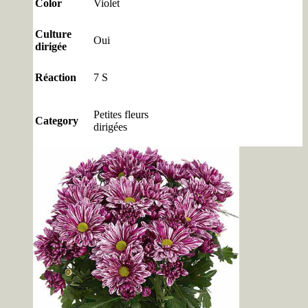
Color
Violet
Culture
Oui
dirigée
Réaction
7 S
Petites fleurs
Category
dirigées