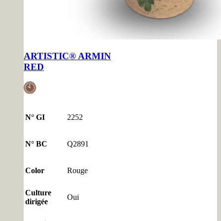
ARTISTIC® ARMIN
RED
N° GI
2252
N° BC
Q2891
Color
Rouge
Culture
Oui
dirigée