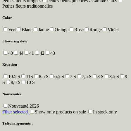
Petites fleurs dirigées
Petites fleurs précoces - Gamme CitiZ
Petites fleurs traditionnelles
Color
Vert
Blanc
Jaune
Orange
Rose
Rouge
Violet
Flowering date
40
44
41
42
43
Réaction
10.5 S
11S
8.5 S
6,5 S
7 S
7,5 S
8 S
8,5 S
9
S
9,5 S
10 S
Nouveautés
Nouveauté 2026
Filter selected
Show only products on sale
In stock only
Téléchargements :