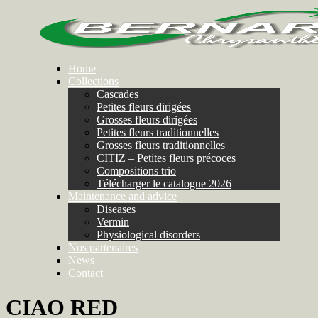
Home
Collections
Cascades
Petites fleurs dirigées
Grosses fleurs dirigées
Petites fleurs traditionnelles
Grosses fleurs traditionnelles
CITIZ – Petites fleurs précoces
Compositions trio
Télécharger le catalogue 2026
Maintenance and advice
Diseases
Vermin
Physiological disorders
Nos partenaires
News
Contact
CIAO RED