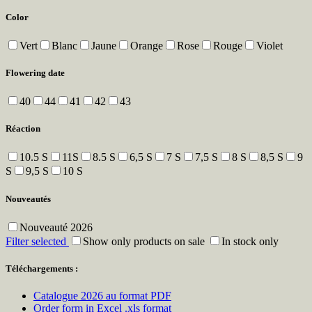
Color
Vert
Blanc
Jaune
Orange
Rose
Rouge
Violet
Flowering date
40
44
41
42
43
Réaction
10.5 S
11S
8.5 S
6,5 S
7 S
7,5 S
8 S
8,5 S
9
S
9,5 S
10 S
Nouveautés
Nouveauté 2026
Filter selected
Show only products on sale
In stock only
Téléchargements :
Catalogue 2026 au format PDF
Order form in Excel .xls format