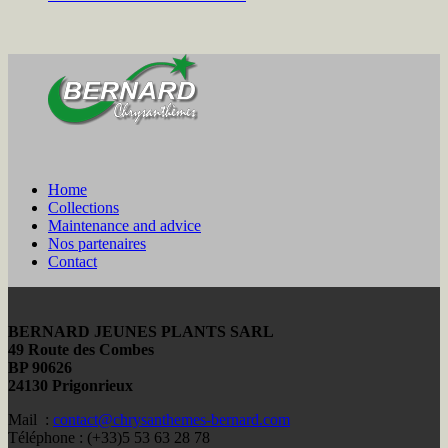
Home
Collections
Maintenance and advice
Nos partenaires
Contact
BERNARD JEUNES PLANTS SARL
49 Route des Combes
BP 90626
24130 Prigonrieux
Mail :
contact@chrysanthemes-bernard.com
Téléphone : (+33)5 53 63 28 78