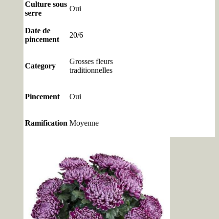
Culture sous
Oui
serre
Date de
20/6
pincement
Grosses fleurs
Category
traditionnelles
Pincement
Oui
Ramification
Moyenne