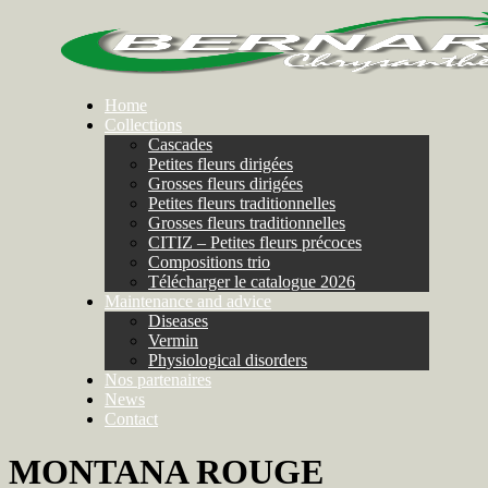
Home
Collections
Cascades
Petites fleurs dirigées
Grosses fleurs dirigées
Petites fleurs traditionnelles
Grosses fleurs traditionnelles
CITIZ – Petites fleurs précoces
Compositions trio
Télécharger le catalogue 2026
Maintenance and advice
Diseases
Vermin
Physiological disorders
Nos partenaires
News
Contact
MONTANA ROUGE