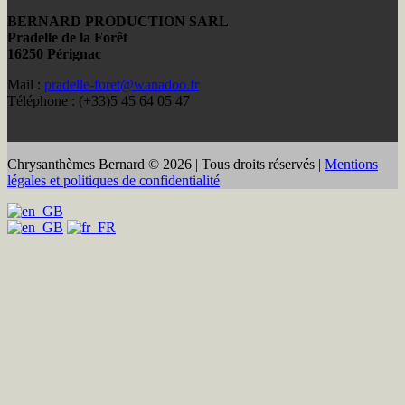
BERNARD PRODUCTION SARL
Pradelle de la Forêt
16250 Pérignac
Mail :
pradelle-foret@wanadoo.fr
Téléphone : (+33)5 45 64 05 47
Chrysanthèmes Bernard © 2026 | Tous droits réservés |
Mentions
légales et politiques de confidentialité