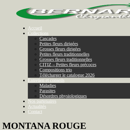
Accueil
Collections
Cascades
Petites fleurs dirigées
Grosses fleurs dirigées
Petites fleurs traditionnelles
Grosses fleurs traditionnelles
CITIZ – Petites fleurs précoces
Compositions trio
Télécharger le catalogue 2026
Entretien et conseils
Maladies
Parasites
Désordres physiologiques
Nos partenaires
Actualités
Contact
MONTANA ROUGE