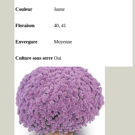
Couleur
Jaune
Floraison
40, 41
Envergure
Moyenne
Culture sous serre
Oui