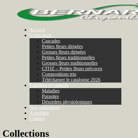
Accueil
Collections
Cascades
Petites fleurs dirigées
Grosses fleurs dirigées
Petites fleurs traditionnelles
Grosses fleurs traditionnelles
CITIZ – Petites fleurs précoces
Compositions trio
Télécharger le catalogue 2026
Entretien et conseils
Maladies
Parasites
Désordres physiologiques
Nos partenaires
Actualités
Contact
Collections