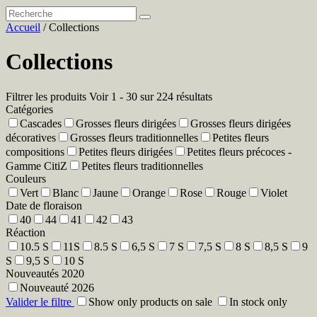
Accueil
/ Collections
Collections
Filtrer les produits
Voir 1 - 30 sur 224 résultats
Catégories
Cascades
Grosses fleurs dirigées
Grosses fleurs dirigées
décoratives
Grosses fleurs traditionnelles
Petites fleurs
compositions
Petites fleurs dirigées
Petites fleurs précoces -
Gamme CitiZ
Petites fleurs traditionnelles
Couleurs
Vert
Blanc
Jaune
Orange
Rose
Rouge
Violet
Date de floraison
40
44
41
42
43
Réaction
10.5 S
11S
8.5 S
6,5 S
7 S
7,5 S
8 S
8,5 S
9
S
9,5 S
10 S
Nouveautés 2020
Nouveauté 2026
Valider le filtre
Show only products on sale
In stock only