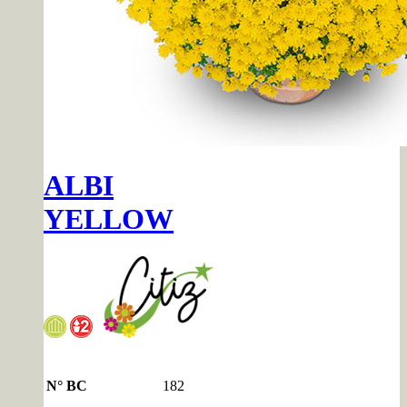
ALBI
YELLOW
N° BC
182