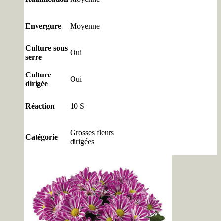
Envergure
Moyenne
Culture sous
Oui
serre
Culture
Oui
dirigée
Réaction
10 S
Grosses fleurs
Catégorie
dirigées