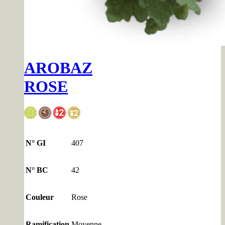
AROBAZ
ROSE
N° GI
407
N° BC
42
Couleur
Rose
Ramification
Moyenne