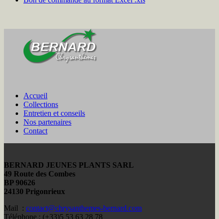
Accueil
Collections
Entretien et conseils
Nos partenaires
Contact
BERNARD JEUNES PLANTS SARL
49 Route des Combes
BP 90626
24130 Prigonrieux
Mail :
contact@chrysanthemes-bernard.com
Téléphone : (+33)5 53 63 28 78