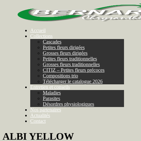
Accueil
Collections
Cascades
Petites fleurs dirigées
Grosses fleurs dirigées
Petites fleurs traditionnelles
Grosses fleurs traditionnelles
CITIZ – Petites fleurs précoces
Compositions trio
Télécharger le catalogue 2026
Entretien et conseils
Maladies
Parasites
Désordres physiologiques
Nos partenaires
Actualités
Contact
ALBI YELLOW