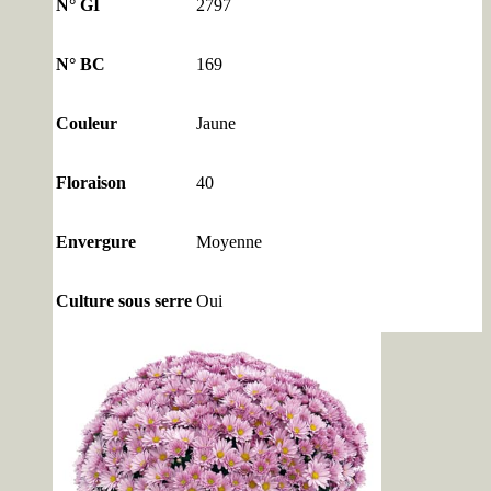
N° GI
2797
N° BC
169
Couleur
Jaune
Floraison
40
Envergure
Moyenne
Culture sous serre
Oui