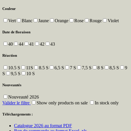
Couleur
Vert
Blanc
Jaune
Orange
Rose
Rouge
Violet
Date de floraison
40
44
41
42
43
Réaction
10.5 S
11S
8.5 S
6,5 S
7 S
7,5 S
8 S
8,5 S
9
S
9,5 S
10 S
Nouveautés
Nouveauté 2026
Valider le filtre
Show only products on sale
In stock only
Téléchargements :
Catalogue 2026 au format PDF
Bon de commande au format Excel .xls