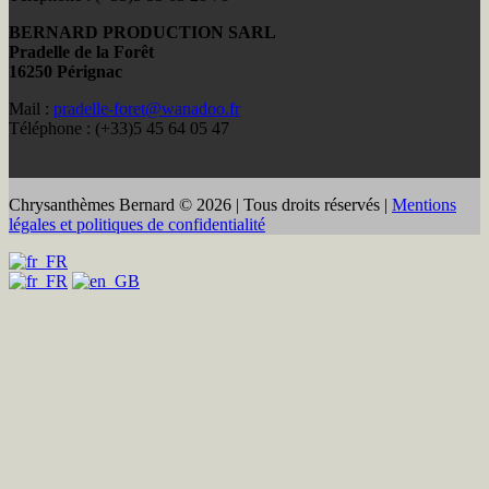
BERNARD PRODUCTION SARL
Pradelle de la Forêt
16250 Pérignac
Mail :
pradelle-foret@wanadoo.fr
Téléphone : (+33)5 45 64 05 47
Chrysanthèmes Bernard © 2026 | Tous droits réservés |
Mentions
légales et politiques de confidentialité