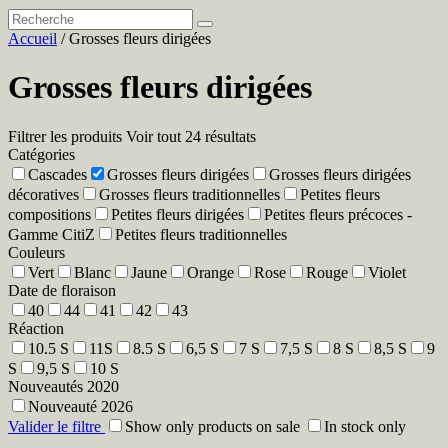
Accueil
/ Grosses fleurs dirigées
Grosses fleurs dirigées
Filtrer les produits
Voir tout 24 résultats
Catégories
Cascades
Grosses fleurs dirigées
Grosses fleurs dirigées
décoratives
Grosses fleurs traditionnelles
Petites fleurs
compositions
Petites fleurs dirigées
Petites fleurs précoces -
Gamme CitiZ
Petites fleurs traditionnelles
Couleurs
Vert
Blanc
Jaune
Orange
Rose
Rouge
Violet
Date de floraison
40
44
41
42
43
Réaction
10.5 S
11S
8.5 S
6,5 S
7 S
7,5 S
8 S
8,5 S
9
S
9,5 S
10 S
Nouveautés 2020
Nouveauté 2026
Valider le filtre
Show only products on sale
In stock only