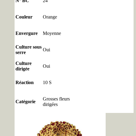
N° BC
24
Couleur
Orange
Envergure
Moyenne
Culture sous
Oui
serre
Culture
Oui
dirigée
Réaction
10 S
Grosses fleurs
Catégorie
dirigées