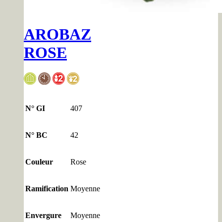
AROBAZ
ROSE
N° GI
407
N° BC
42
Couleur
Rose
Ramification
Moyenne
Envergure
Moyenne