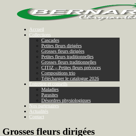
Accueil
Collections
Cascades
Petites fleurs dirigées
Grosses fleurs dirigées
Petites fleurs traditionnelles
Grosses fleurs traditionnelles
CITIZ – Petites fleurs précoces
Compositions trio
Télécharger le catalogue 2026
Entretien et conseils
Maladies
Parasites
Désordres physiologiques
Nos partenaires
Actualités
Contact
Grosses fleurs dirigées