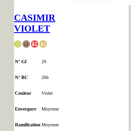
CASIMIR
VIOLET
N° GI
29
N° BC
266
Couleur
Violet
Envergure
Moyenne
Ramification
Moyenne