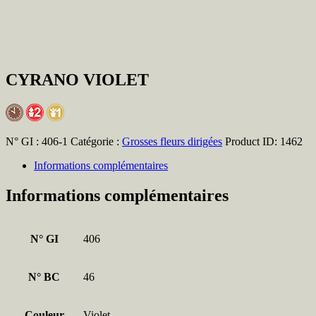
CYRANO VIOLET
N° GI :
406-1
Catégorie :
Grosses fleurs dirigées
Product ID:
1462
Informations complémentaires
Informations complémentaires
N° GI
406
N° BC
46
Couleur
Violet