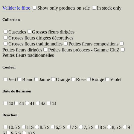
Valider le filtre
Show only products on sale
In stock only
Collection
Cascades
Grosses fleurs dirigées
Grosses fleurs dirigées décoratives
Grosses fleurs traditionnelles
Petites fleurs compositions
Petites fleurs dirigées
Petites fleurs précoces - Gamme CitiZ
Petites fleurs traditionnelles
Couleur
Vert
Blanc
Jaune
Orange
Rose
Rouge
Violet
Date de floraison
40
44
41
42
43
Réaction
10.5 S
11S
8.5 S
6,5 S
7 S
7,5 S
8 S
8,5 S
9
S
9,5 S
10 S