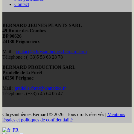
Contact
BERNARD JEUNES PLANTS SARL
49 Route des Combes
BP 90626
24130 Prigonrieux
Mail :
contact@chrysanthemes-bernard.com
Téléphone : (+33)5 53 63 28 78
BERNARD PRODUCTION SARL
Pradelle de la Forêt
16250 Pérignac
Mail :
pradelle-foret@wanadoo.fr
Téléphone : (+33)5 45 64 05 47
Chrysanthèmes Bernard © 2026 | Tous droits réservés |
Mentions
légales et politiques de confidentialité