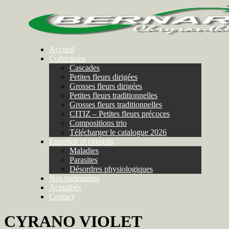
Accueil
Collections
Cascades
Petites fleurs dirigées
Grosses fleurs dirigées
Petites fleurs traditionnelles
Grosses fleurs traditionnelles
CITIZ – Petites fleurs précoces
Compositions trio
Télécharger le catalogue 2026
Entretien et conseils
Maladies
Parasites
Désordres physiologiques
Nos partenaires
Actualités
Contact
CYRANO VIOLET