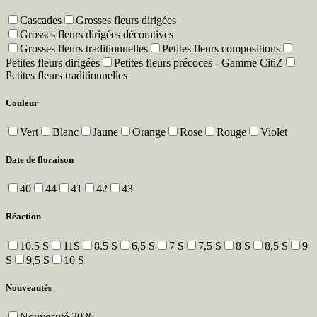
Cascades
Grosses fleurs dirigées
Grosses fleurs dirigées décoratives
Grosses fleurs traditionnelles
Petites fleurs compositions
Petites fleurs dirigées
Petites fleurs précoces - Gamme CitiZ
Petites fleurs traditionnelles
Couleur
Vert
Blanc
Jaune
Orange
Rose
Rouge
Violet
Date de floraison
40
44
41
42
43
Réaction
10.5 S
11S
8.5 S
6,5 S
7 S
7,5 S
8 S
8,5 S
9
S
9,5 S
10 S
Nouveautés
Nouveauté 2026