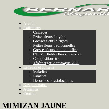
Accueil
Collections
Cascades
Petites fleurs dirigées
Grosses fleurs dirigées
Petites fleurs traditionnelles
Grosses fleurs traditionnelles
CITIZ – Petites fleurs précoces
Compositions trio
Télécharger le catalogue 2026
Entretien et conseils
Maladies
Parasites
Désordres physiologiques
Nos partenaires
Actualités
Contact
MIMIZAN JAUNE