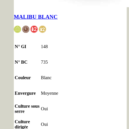
MALIBU BLANC
N° GI
148
N° BC
735
Couleur
Blanc
Envergure
Moyenne
Culture sous
Oui
serre
Culture
Oui
dirigée