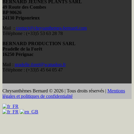
BERNARD JEUNES PLANTS SARL
49 Route des Combes
BP 90626
24130 Prigonrieux
Mail :
contact@chrysanthemes-bernard.com
Téléphone : (+33)5 53 63 28 78
BERNARD PRODUCTION SARL
Pradelle de la Forêt
16250 Pérignac
Mail :
pradelle-foret@wanadoo.fr
Téléphone : (+33)5 45 64 05 47
Chrysanthèmes Bernard © 2026 | Tous droits réservés |
Mentions
légales et politiques de confidentialité