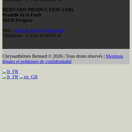
BERNARD PRODUCTION SARL
Pradelle de la Forêt
16250 Pérignac
Mail :
pradelle-foret@wanadoo.fr
Téléphone : (+33)5 45 64 05 47
Chrysanthèmes Bernard © 2026 | Tous droits réservés |
Mentions
légales et politiques de confidentialité