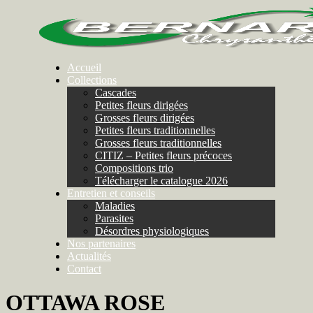
Accueil
Collections
Cascades
Petites fleurs dirigées
Grosses fleurs dirigées
Petites fleurs traditionnelles
Grosses fleurs traditionnelles
CITIZ – Petites fleurs précoces
Compositions trio
Télécharger le catalogue 2026
Entretien et conseils
Maladies
Parasites
Désordres physiologiques
Nos partenaires
Actualités
Contact
OTTAWA ROSE