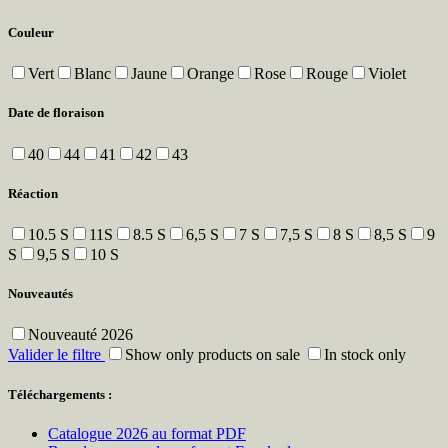
Couleur
Vert
Blanc
Jaune
Orange
Rose
Rouge
Violet
Date de floraison
40
44
41
42
43
Réaction
10.5 S
11S
8.5 S
6,5 S
7 S
7,5 S
8 S
8,5 S
9
S
9,5 S
10 S
Nouveautés
Nouveauté 2026
Valider le filtre
Show only products on sale
In stock only
Téléchargements :
Catalogue 2026 au format PDF