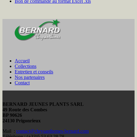
Bon de commande au format Excel .xls
Accueil
Collections
Entretien et conseils
Nos partenaires
Contact
BERNARD JEUNES PLANTS SARL
49 Route des Combes
BP 90626
24130 Prigonrieux
Mail :
contact@chrysanthemes-bernard.com
Téléphone : (+33)5 53 63 28 78