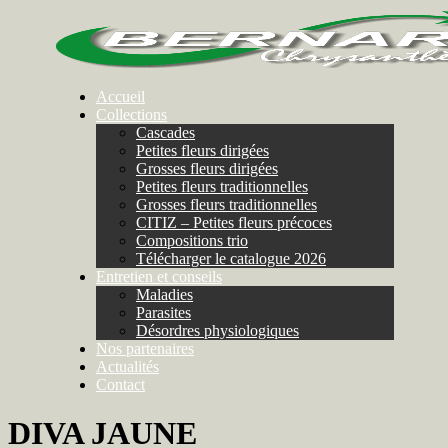
Accueil
Collections
Cascades
Petites fleurs dirigées
Grosses fleurs dirigées
Petites fleurs traditionnelles
Grosses fleurs traditionnelles
CITIZ – Petites fleurs précoces
Compositions trio
Télécharger le catalogue 2026
Entretien et conseils
Maladies
Parasites
Désordres physiologiques
Nos partenaires
Actualités
Contact
DIVA JAUNE