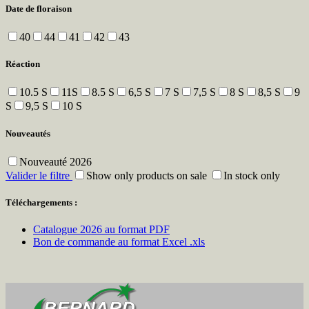
Date de floraison
40
44
41
42
43
Réaction
10.5 S
11S
8.5 S
6,5 S
7 S
7,5 S
8 S
8,5 S
9
S
9,5 S
10 S
Nouveautés
Nouveauté 2026
Valider le filtre
Show only products on sale
In stock only
Téléchargements :
Catalogue 2026 au format PDF
Bon de commande au format Excel .xls