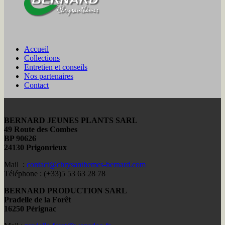
Accueil
Collections
Entretien et conseils
Nos partenaires
Contact
BERNARD JEUNES PLANTS SARL
49 Route des Combes
BP 90626
24130 Prigonrieux
Mail :
contact@chrysanthemes-bernard.com
Téléphone : (+33)5 53 63 28 78
BERNARD PRODUCTION SARL
Pradelle de la Forêt
16250 Pérignac