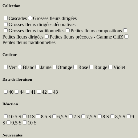
Collection
Cascades
Grosses fleurs dirigées
Grosses fleurs dirigées décoratives
Grosses fleurs traditionnelles
Petites fleurs compositions
Petites fleurs dirigées
Petites fleurs précoces - Gamme CitiZ
Petites fleurs traditionnelles
Couleur
Vert
Blanc
Jaune
Orange
Rose
Rouge
Violet
Date de floraison
40
44
41
42
43
Réaction
10.5 S
11S
8.5 S
6,5 S
7 S
7,5 S
8 S
8,5 S
9
S
9,5 S
10 S
Nouveautés