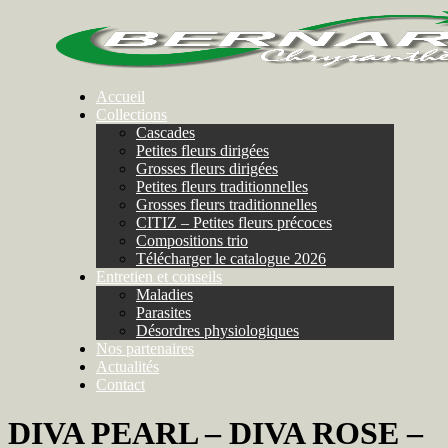
Accueil
Collections
Cascades
Petites fleurs dirigées
Grosses fleurs dirigées
Petites fleurs traditionnelles
Grosses fleurs traditionnelles
CITIZ – Petites fleurs précoces
Compositions trio
Télécharger le catalogue 2026
Entretien et conseils
Maladies
Parasites
Désordres physiologiques
Nos partenaires
Actualités
Contact
DIVA PEARL – DIVA ROSE –