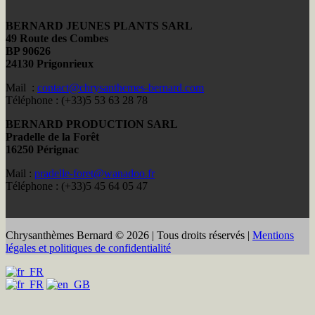
BERNARD JEUNES PLANTS SARL
49 Route des Combes
BP 90626
24130 Prigonrieux
Mail :
contact@chrysanthemes-bernard.com
Téléphone : (+33)5 53 63 28 78
BERNARD PRODUCTION SARL
Pradelle de la Forêt
16250 Pérignac
Mail :
pradelle-foret@wanadoo.fr
Téléphone : (+33)5 45 64 05 47
Chrysanthèmes Bernard © 2026 | Tous droits réservés |
Mentions
légales et politiques de confidentialité