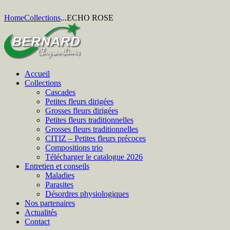
Home
Collections
...
ECHO ROSE
Accueil
Collections
Cascades
Petites fleurs dirigées
Grosses fleurs dirigées
Petites fleurs traditionnelles
Grosses fleurs traditionnelles
CITIZ – Petites fleurs précoces
Compositions trio
Télécharger le catalogue 2026
Entretien et conseils
Maladies
Parasites
Désordres physiologiques
Nos partenaires
Actualités
Contact