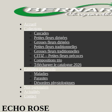
Accueil
Collections
Cascades
Petites fleurs dirigées
Grosses fleurs dirigées
Petites fleurs traditionnelles
Grosses fleurs traditionnelles
CITIZ – Petites fleurs précoces
Compositions trio
Télécharger le catalogue 2026
Entretien et conseils
Maladies
Parasites
Désordres physiologiques
Nos partenaires
Actualités
Contact
ECHO ROSE