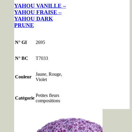
YAHOU VANILLE –
YAHOU FRAISE –
YAHOU DARK
PRUNE
N° GI
2695
N° BC
T7033
Jaune, Rouge,
Couleur
Violet
Petites fleurs
Catégorie
compositions