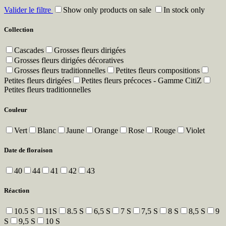
Valider le filtre
Show only products on sale
In stock only
Collection
Cascades
Grosses fleurs dirigées
Grosses fleurs dirigées décoratives
Grosses fleurs traditionnelles
Petites fleurs compositions
Petites fleurs dirigées
Petites fleurs précoces - Gamme CitiZ
Petites fleurs traditionnelles
Couleur
Vert
Blanc
Jaune
Orange
Rose
Rouge
Violet
Date de floraison
40
44
41
42
43
Réaction
10.5 S
11S
8.5 S
6,5 S
7 S
7,5 S
8 S
8,5 S
9
S
9,5 S
10 S