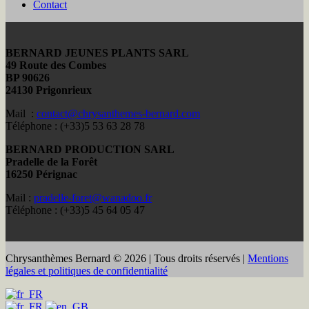
Contact
BERNARD JEUNES PLANTS SARL
49 Route des Combes
BP 90626
24130 Prigonrieux
Mail :
contact@chrysanthemes-bernard.com
Téléphone : (+33)5 53 63 28 78
BERNARD PRODUCTION SARL
Pradelle de la Forêt
16250 Pérignac
Mail :
pradelle-foret@wanadoo.fr
Téléphone : (+33)5 45 64 05 47
Chrysanthèmes Bernard © 2026 | Tous droits réservés |
Mentions
légales et politiques de confidentialité