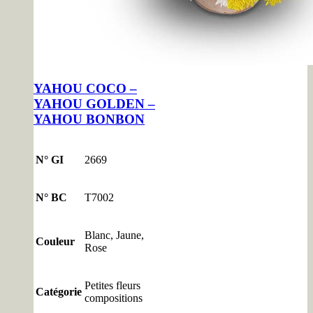
YAHOU COCO –
YAHOU GOLDEN –
YAHOU BONBON
N° GI
2669
N° BC
T7002
Blanc, Jaune,
Couleur
Rose
Petites fleurs
Catégorie
compositions