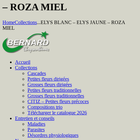
– ROZA MIEL
Home
Collections
...
ELYS BLANC – ELYS JAUNE – ROZA
MIEL
Accueil
Collections
Cascades
Petites fleurs dirigées
Grosses fleurs dirigées
Petites fleurs traditionnelles
Grosses fleurs traditionnelles
CITIZ – Petites fleurs précoces
Compositions trio
Télécharger le catalogue 2026
Entretien et conseils
Maladies
Parasites
Désordres physiologiques