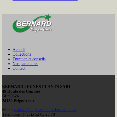
Accueil
Collections
Entretien et conseils
Nos partenaires
Contact
BERNARD JEUNES PLANTS SARL
49 Route des Combes
BP 90626
24130 Prigonrieux
Mail :
contact@chrysanthemes-bernard.com
Téléphone : (+33)5 53 63 28 78