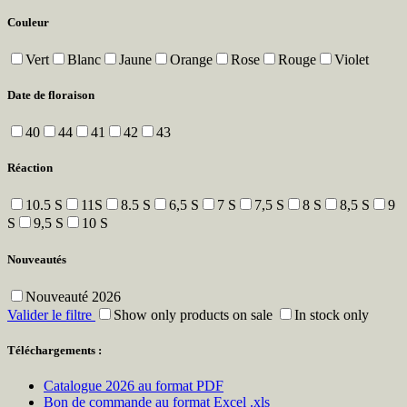
Couleur
Vert
Blanc
Jaune
Orange
Rose
Rouge
Violet
Date de floraison
40
44
41
42
43
Réaction
10.5 S
11S
8.5 S
6,5 S
7 S
7,5 S
8 S
8,5 S
9
S
9,5 S
10 S
Nouveautés
Nouveauté 2026
Valider le filtre
Show only products on sale
In stock only
Téléchargements :
Catalogue 2026 au format PDF
Bon de commande au format Excel .xls