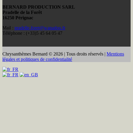
BERNARD PRODUCTION SARL
Pradelle de la Forêt
16250 Pérignac
Mail :
pradelle-foret@wanadoo.fr
Téléphone : (+33)5 45 64 05 47
Chrysanthèmes Bernard © 2026 | Tous droits réservés |
Mentions
légales et politiques de confidentialité