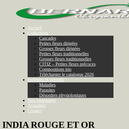
Accueil
Collections
Cascades
Petites fleurs dirigées
Grosses fleurs dirigées
Petites fleurs traditionnelles
Grosses fleurs traditionnelles
CITIZ – Petites fleurs précoces
Compositions trio
Télécharger le catalogue 2026
Entretien et conseils
Maladies
Parasites
Désordres physiologiques
Nos partenaires
Actualités
Contact
INDIA ROUGE ET OR