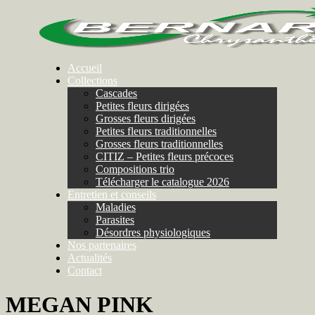
Accueil
Collections
Cascades
Petites fleurs dirigées
Grosses fleurs dirigées
Petites fleurs traditionnelles
Grosses fleurs traditionnelles
CITIZ – Petites fleurs précoces
Compositions trio
Télécharger le catalogue 2026
Entretien et conseils
Maladies
Parasites
Désordres physiologiques
Nos partenaires
Actualités
Contact
MEGAN PINK