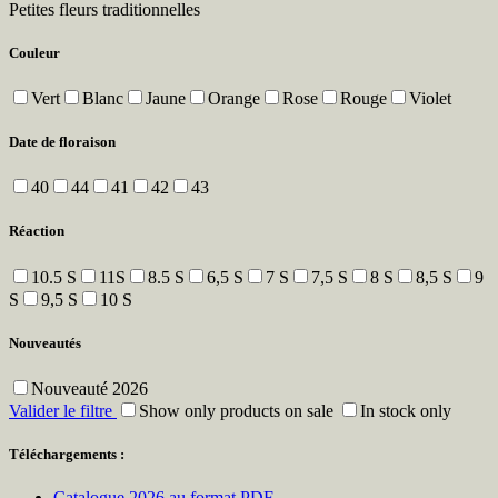
Petites fleurs traditionnelles
Couleur
Vert
Blanc
Jaune
Orange
Rose
Rouge
Violet
Date de floraison
40
44
41
42
43
Réaction
10.5 S
11S
8.5 S
6,5 S
7 S
7,5 S
8 S
8,5 S
9
S
9,5 S
10 S
Nouveautés
Nouveauté 2026
Valider le filtre
Show only products on sale
In stock only
Téléchargements :
Catalogue 2026 au format PDF