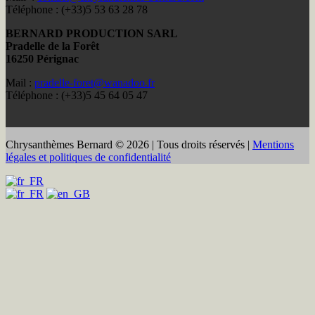
Téléphone : (+33)5 53 63 28 78
BERNARD PRODUCTION SARL
Pradelle de la Forêt
16250 Pérignac
Mail :
pradelle-foret@wanadoo.fr
Téléphone : (+33)5 45 64 05 47
Chrysanthèmes Bernard © 2026 | Tous droits réservés |
Mentions
légales et politiques de confidentialité