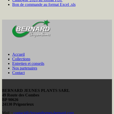
Bon de commande au format Excel .xls
Accueil
Collections
Entretien et conseils
Nos partenaires
Contact
BERNARD JEUNES PLANTS SARL
49 Route des Combes
BP 90626
24130 Prigonrieux
Mail :
contact@chrysanthemes-bernard.com