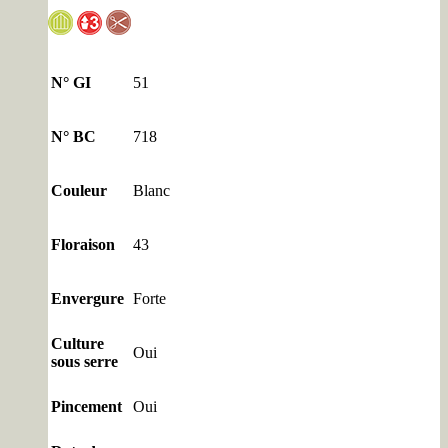
N° GI
51
N° BC
718
Couleur
Blanc
Floraison
43
Envergure
Forte
Culture
Oui
sous serre
Pincement
Oui