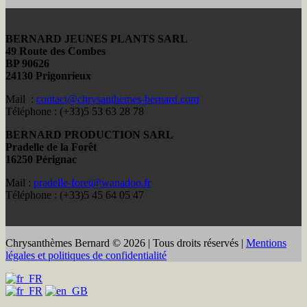
BERNARD JEUNES PLANTS SARL
49 Route des Combes
BP 90626
24130 Prigonrieux
Mail :
contact@chrysanthemes-bernard.com
Téléphone : (+33)5 53 63 28 78
BERNARD PRODUCTION SARL
Pradelle de la Forêt
16250 Pérignac
Mail :
pradelle-foret@wanadoo.fr
Téléphone : (+33)5 45 64 05 47
Chrysanthèmes Bernard © 2026 | Tous droits réservés |
Mentions
légales et politiques de confidentialité