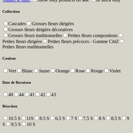
Collection
Cascades
Grosses fleurs dirigées
Grosses fleurs dirigées décoratives
Grosses fleurs traditionnelles
Petites fleurs compositions
Petites fleurs dirigées
Petites fleurs précoces - Gamme CitiZ
Petites fleurs traditionnelles
Couleur
Vert
Blanc
Jaune
Orange
Rose
Rouge
Violet
Date de floraison
40
44
41
42
43
Réaction
10.5 S
11S
8.5 S
6,5 S
7 S
7,5 S
8 S
8,5 S
9
S
9,5 S
10 S