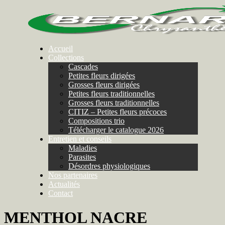
Accueil
Collections
Cascades
Petites fleurs dirigées
Grosses fleurs dirigées
Petites fleurs traditionnelles
Grosses fleurs traditionnelles
CITIZ – Petites fleurs précoces
Compositions trio
Télécharger le catalogue 2026
Entretien et conseils
Maladies
Parasites
Désordres physiologiques
Nos partenaires
Actualités
Contact
MENTHOL NACRE