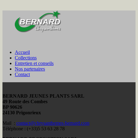
Accueil
Collections
Entretien et conseils
Nos partenaires
Contact
BERNARD JEUNES PLANTS SARL
49 Route des Combes
BP 90626
24130 Prigonrieux
Mail :
contact@chrysanthemes-bernard.com
Téléphone : (+33)5 53 63 28 78