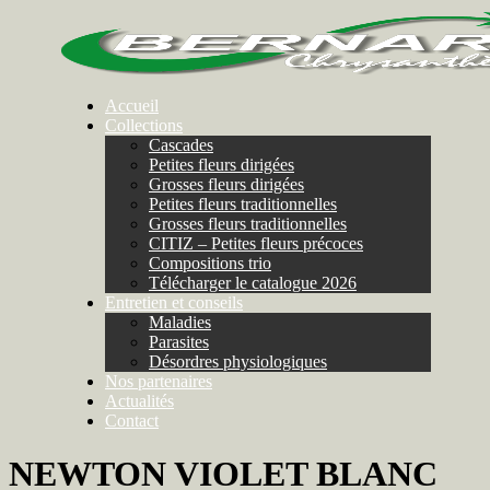
Accueil
Collections
Cascades
Petites fleurs dirigées
Grosses fleurs dirigées
Petites fleurs traditionnelles
Grosses fleurs traditionnelles
CITIZ – Petites fleurs précoces
Compositions trio
Télécharger le catalogue 2026
Entretien et conseils
Maladies
Parasites
Désordres physiologiques
Nos partenaires
Actualités
Contact
NEWTON VIOLET BLANC