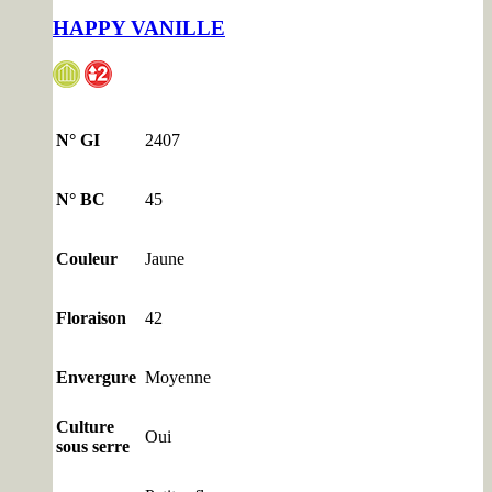
HAPPY VANILLE
N° GI
2407
N° BC
45
Couleur
Jaune
Floraison
42
Envergure
Moyenne
Culture
Oui
sous serre