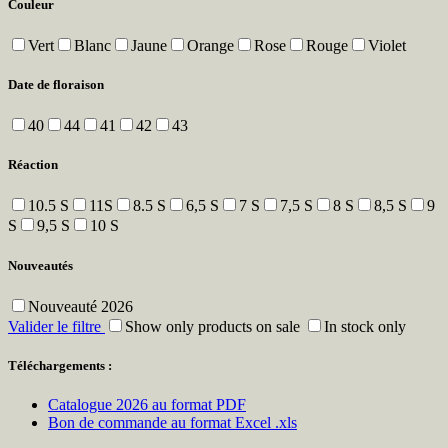
Couleur
Vert
Blanc
Jaune
Orange
Rose
Rouge
Violet
Date de floraison
40
44
41
42
43
Réaction
10.5 S
11S
8.5 S
6,5 S
7 S
7,5 S
8 S
8,5 S
9
S
9,5 S
10 S
Nouveautés
Nouveauté 2026
Valider le filtre
Show only products on sale
In stock only
Téléchargements :
Catalogue 2026 au format PDF
Bon de commande au format Excel .xls