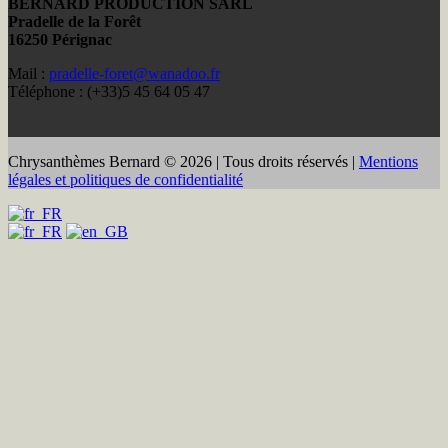
BERNARD PRODUCTION SARL
Pradelle de la Forêt
16250 Pérignac
Mail :
pradelle-foret@wanadoo.fr
Téléphone : (+33)5 45 64 05 47
Chrysanthèmes Bernard © 2026 | Tous droits réservés |
Mentions
légales et politiques de confidentialité