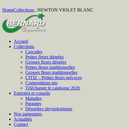
Home
Collections
...
NEWTON VIOLET BLANC
Accueil
Collections
Cascades
Petites fleurs dirigées
Grosses fleurs dirigées
Petites fleurs traditionnelles
Grosses fleurs traditionnelles
CITIZ – Petites fleurs précoces
Compositions trio
Télécharger le catalogue 2026
Entretien et conseils
Maladies
Parasites
Désordres physiologiques
Nos partenaires
Actualités
Contact