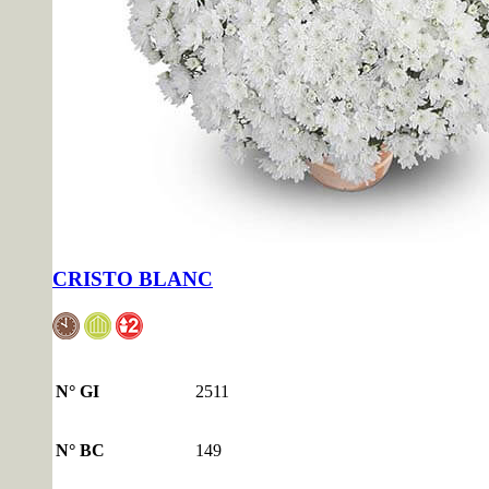
CRISTO BLANC
N° GI
2511
N° BC
149