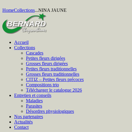
Home
Collections
...
NINA JAUNE
Accueil
Collections
Cascades
Petites fleurs dirigées
Grosses fleurs dirigées
Petites fleurs traditionnelles
Grosses fleurs traditionnelles
CITIZ – Petites fleurs précoces
Compositions trio
Télécharger le catalogue 2026
Entretien et conseils
Maladies
Parasites
Désordres physiologiques
Nos partenaires
Actualités
Contact