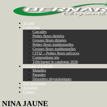
Accueil
Collections
Cascades
Petites fleurs dirigées
Grosses fleurs dirigées
Petites fleurs traditionnelles
Grosses fleurs traditionnelles
CITIZ – Petites fleurs précoces
Compositions trio
Télécharger le catalogue 2026
Entretien et conseils
Maladies
Parasites
Désordres physiologiques
Nos partenaires
Actualités
Contact
NINA JAUNE