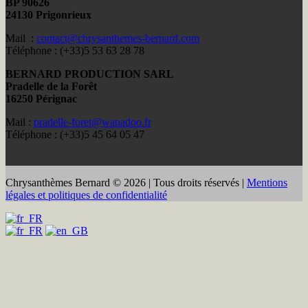
BP 90626
24130 Prigonrieux
Mail :
contact@chrysanthemes-bernard.com
Téléphone : (+33)5 53 63 28 78
BERNARD PRODUCTION SARL
Pradelle de la Forêt
16250 Pérignac
Mail :
pradelle-foret@wanadoo.fr
Téléphone : (+33)5 45 64 05 47
Chrysanthèmes Bernard © 2026 | Tous droits réservés |
Mentions
légales et politiques de confidentialité