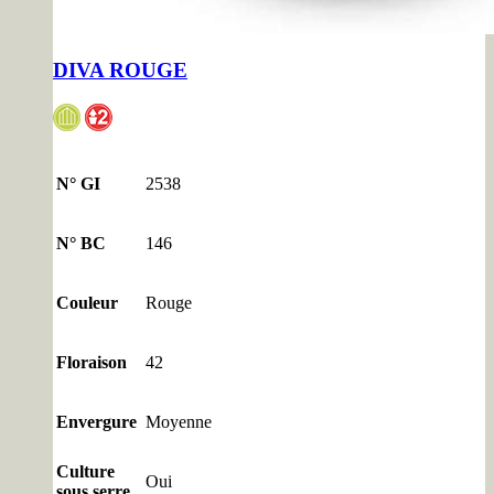
DIVA ROUGE
N° GI
2538
N° BC
146
Couleur
Rouge
Floraison
42
Envergure
Moyenne
Culture
Oui
sous serre