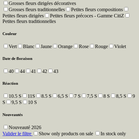
Grosses fleurs dirigées décoratives
Grosses fleurs traditionnelles
Petites fleurs compositions
Petites fleurs dirigées
Petites fleurs précoces - Gamme CitiZ
Petites fleurs traditionnelles
Couleur
Vert
Blanc
Jaune
Orange
Rose
Rouge
Violet
Date de floraison
40
44
41
42
43
Réaction
10.5 S
11S
8.5 S
6,5 S
7 S
7,5 S
8 S
8,5 S
9
S
9,5 S
10 S
Nouveautés
Nouveauté 2026
Valider le filtre
Show only products on sale
In stock only