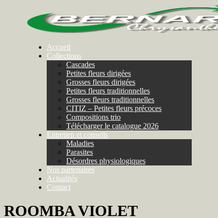
Accueil
Collections
Cascades
Petites fleurs dirigées
Grosses fleurs dirigées
Petites fleurs traditionnelles
Grosses fleurs traditionnelles
CITIZ – Petites fleurs précoces
Compositions trio
Télécharger le catalogue 2026
Entretien et conseils
Maladies
Parasites
Désordres physiologiques
Nos partenaires
Actualités
Contact
ROOMBA VIOLET