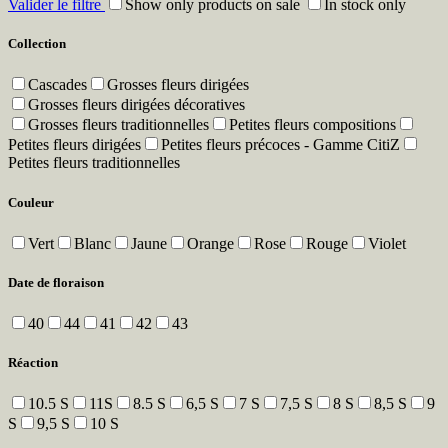
Valider le filtre
Show only products on sale
In stock only
Collection
Cascades
Grosses fleurs dirigées
Grosses fleurs dirigées décoratives
Grosses fleurs traditionnelles
Petites fleurs compositions
Petites fleurs dirigées
Petites fleurs précoces - Gamme CitiZ
Petites fleurs traditionnelles
Couleur
Vert
Blanc
Jaune
Orange
Rose
Rouge
Violet
Date de floraison
40
44
41
42
43
Réaction
10.5 S
11S
8.5 S
6,5 S
7 S
7,5 S
8 S
8,5 S
9
S
9,5 S
10 S