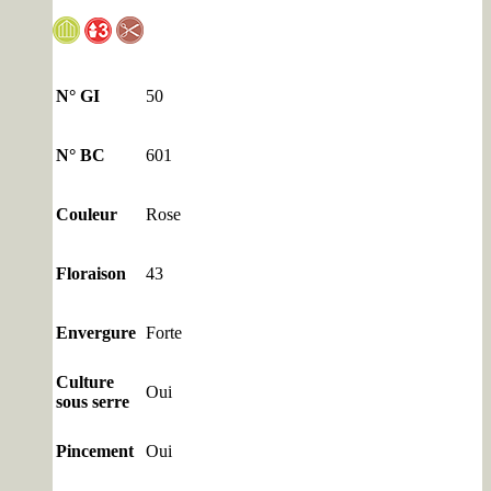
N° GI
50
N° BC
601
Couleur
Rose
Floraison
43
Envergure
Forte
Culture
Oui
sous serre
Pincement
Oui