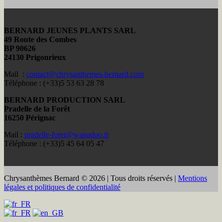
BERNARD JEUNES PLANTS SARL
49 Route des Combes
BP 90626
24130 Prigonrieux
Mail :
contact@chrysanthemes-bernard.com
Téléphone : (+33)5 53 63 28 78
BERNARD PRODUCTION SARL
Pradelle de la Forêt
16250 Pérignac
Mail :
pradelle-foret@wanadoo.fr
Téléphone : (+33)5 45 64 05 47
Chrysanthèmes Bernard © 2026 | Tous droits réservés |
Mentions
légales et politiques de confidentialité