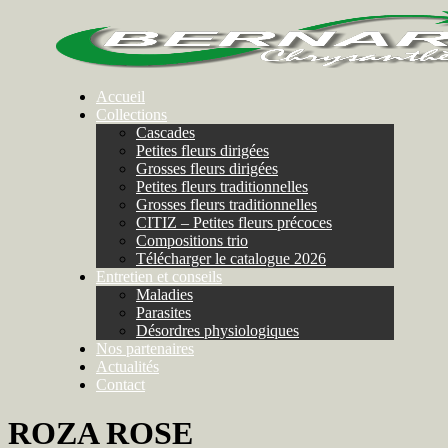
Accueil
Collections
Cascades
Petites fleurs dirigées
Grosses fleurs dirigées
Petites fleurs traditionnelles
Grosses fleurs traditionnelles
CITIZ – Petites fleurs précoces
Compositions trio
Télécharger le catalogue 2026
Entretien et conseils
Maladies
Parasites
Désordres physiologiques
Nos partenaires
Actualités
Contact
ROZA ROSE