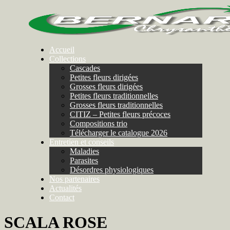
Accueil
Collections
Cascades
Petites fleurs dirigées
Grosses fleurs dirigées
Petites fleurs traditionnelles
Grosses fleurs traditionnelles
CITIZ – Petites fleurs précoces
Compositions trio
Télécharger le catalogue 2026
Entretien et conseils
Maladies
Parasites
Désordres physiologiques
Nos partenaires
Actualités
Contact
SCALA ROSE