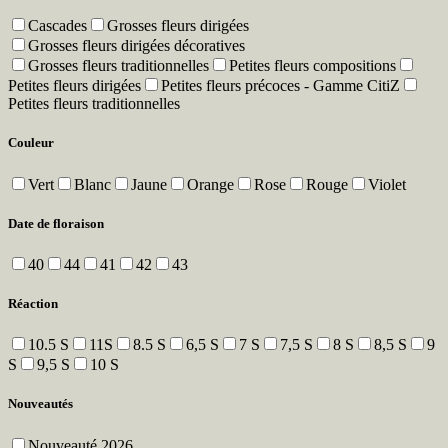
Cascades
Grosses fleurs dirigées
Grosses fleurs dirigées décoratives
Grosses fleurs traditionnelles
Petites fleurs compositions
Petites fleurs dirigées
Petites fleurs précoces - Gamme CitiZ
Petites fleurs traditionnelles
Couleur
Vert
Blanc
Jaune
Orange
Rose
Rouge
Violet
Date de floraison
40
44
41
42
43
Réaction
10.5 S
11S
8.5 S
6,5 S
7 S
7,5 S
8 S
8,5 S
9
S
9,5 S
10 S
Nouveautés
Nouveauté 2026