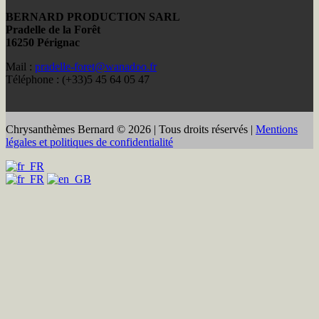
BERNARD PRODUCTION SARL
Pradelle de la Forêt
16250 Pérignac
Mail :
pradelle-foret@wanadoo.fr
Téléphone : (+33)5 45 64 05 47
Chrysanthèmes Bernard © 2026 | Tous droits réservés |
Mentions
légales et politiques de confidentialité