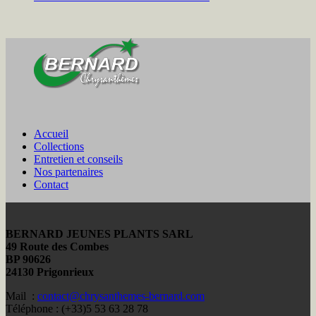
Accueil
Collections
Entretien et conseils
Nos partenaires
Contact
BERNARD JEUNES PLANTS SARL
49 Route des Combes
BP 90626
24130 Prigonrieux
Mail :
contact@chrysanthemes-bernard.com
Téléphone : (+33)5 53 63 28 78