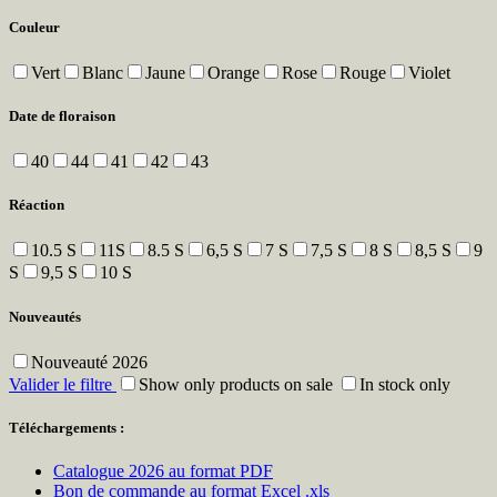
Couleur
Vert
Blanc
Jaune
Orange
Rose
Rouge
Violet
Date de floraison
40
44
41
42
43
Réaction
10.5 S
11S
8.5 S
6,5 S
7 S
7,5 S
8 S
8,5 S
9
S
9,5 S
10 S
Nouveautés
Nouveauté 2026
Valider le filtre
Show only products on sale
In stock only
Téléchargements :
Catalogue 2026 au format PDF
Bon de commande au format Excel .xls