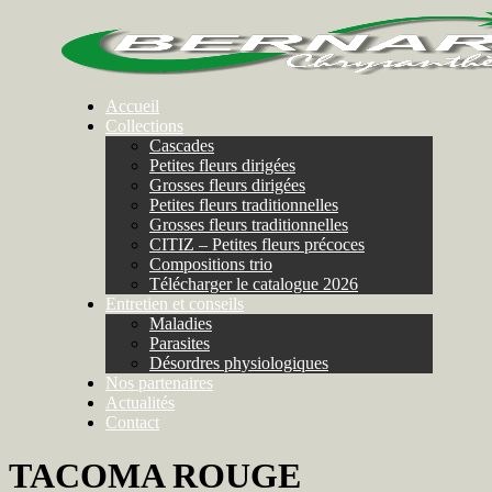
Accueil
Collections
Cascades
Petites fleurs dirigées
Grosses fleurs dirigées
Petites fleurs traditionnelles
Grosses fleurs traditionnelles
CITIZ – Petites fleurs précoces
Compositions trio
Télécharger le catalogue 2026
Entretien et conseils
Maladies
Parasites
Désordres physiologiques
Nos partenaires
Actualités
Contact
TACOMA ROUGE