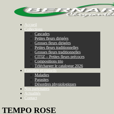
Accueil
Collections
Cascades
Petites fleurs dirigées
Grosses fleurs dirigées
Petites fleurs traditionnelles
Grosses fleurs traditionnelles
CITIZ – Petites fleurs précoces
Compositions trio
Télécharger le catalogue 2026
Entretien et conseils
Maladies
Parasites
Désordres physiologiques
Nos partenaires
Actualités
Contact
TEMPO ROSE