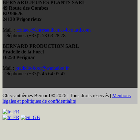
BERNARD JEUNES PLANTS SARL
49 Route des Combes
BP 90626
24130 Prigonrieux
Mail :
contact@chrysanthemes-bernard.com
Téléphone : (+33)5 53 63 28 78
BERNARD PRODUCTION SARL
Pradelle de la Forêt
16250 Pérignac
Mail :
pradelle-foret@wanadoo.fr
Téléphone : (+33)5 45 64 05 47
Chrysanthèmes Bernard © 2026 | Tous droits réservés |
Mentions
légales et politiques de confidentialité