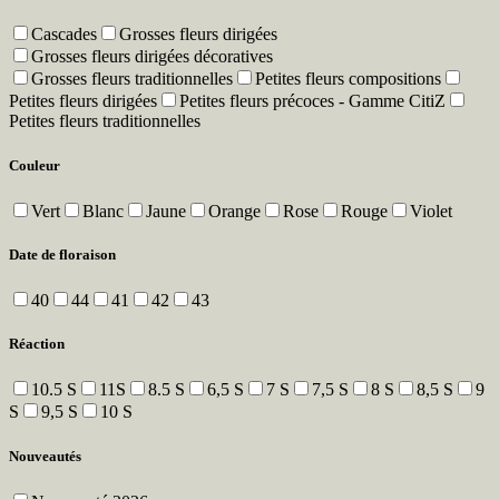
Cascades
Grosses fleurs dirigées
Grosses fleurs dirigées décoratives
Grosses fleurs traditionnelles
Petites fleurs compositions
Petites fleurs dirigées
Petites fleurs précoces - Gamme CitiZ
Petites fleurs traditionnelles
Couleur
Vert
Blanc
Jaune
Orange
Rose
Rouge
Violet
Date de floraison
40
44
41
42
43
Réaction
10.5 S
11S
8.5 S
6,5 S
7 S
7,5 S
8 S
8,5 S
9
S
9,5 S
10 S
Nouveautés