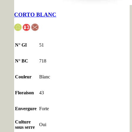
CORTO BLANC
N° GI
51
N° BC
718
Couleur
Blanc
Floraison
43
Envergure
Forte
Culture
Oui
sous serre