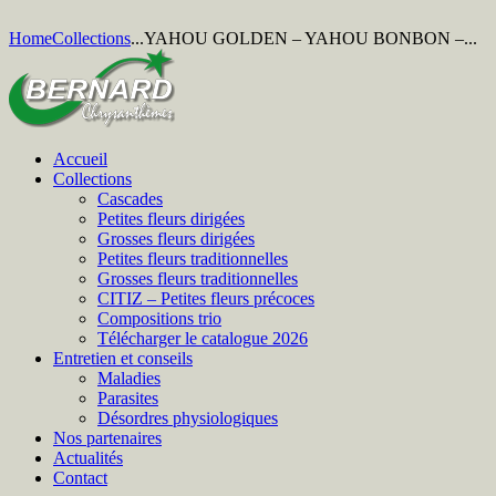
Home
Collections
...
YAHOU GOLDEN – YAHOU BONBON –...
Accueil
Collections
Cascades
Petites fleurs dirigées
Grosses fleurs dirigées
Petites fleurs traditionnelles
Grosses fleurs traditionnelles
CITIZ – Petites fleurs précoces
Compositions trio
Télécharger le catalogue 2026
Entretien et conseils
Maladies
Parasites
Désordres physiologiques
Nos partenaires
Actualités
Contact