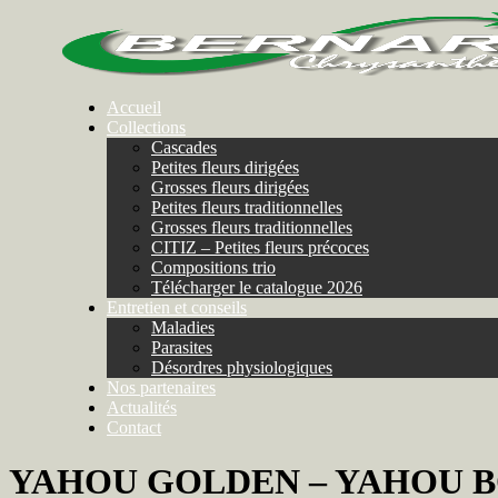
Accueil
Collections
Cascades
Petites fleurs dirigées
Grosses fleurs dirigées
Petites fleurs traditionnelles
Grosses fleurs traditionnelles
CITIZ – Petites fleurs précoces
Compositions trio
Télécharger le catalogue 2026
Entretien et conseils
Maladies
Parasites
Désordres physiologiques
Nos partenaires
Actualités
Contact
YAHOU GOLDEN – YAHOU B