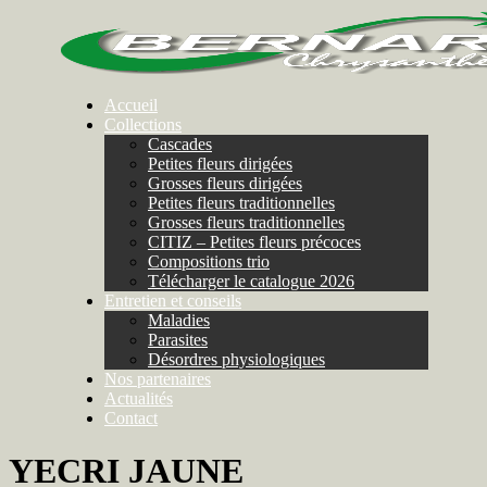
Accueil
Collections
Cascades
Petites fleurs dirigées
Grosses fleurs dirigées
Petites fleurs traditionnelles
Grosses fleurs traditionnelles
CITIZ – Petites fleurs précoces
Compositions trio
Télécharger le catalogue 2026
Entretien et conseils
Maladies
Parasites
Désordres physiologiques
Nos partenaires
Actualités
Contact
YECRI JAUNE