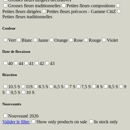
Grosses fleurs traditionnelles
Petites fleurs compositions
Petites fleurs dirigées
Petites fleurs précoces - Gamme CitiZ
Petites fleurs traditionnelles
Couleur
Vert
Blanc
Jaune
Orange
Rose
Rouge
Violet
Date de floraison
40
44
41
42
43
Réaction
10.5 S
11S
8.5 S
6,5 S
7 S
7,5 S
8 S
8,5 S
9
S
9,5 S
10 S
Nouveautés
Nouveauté 2026
Valider le filtre
Show only products on sale
In stock only