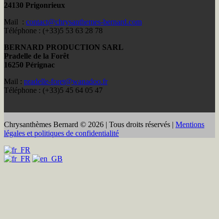
24130 Prigonrieux
Mail :
contact@chrysanthemes-bernard.com
Téléphone : (+33)5 53 63 28 78
BERNARD PRODUCTION SARL
Pradelle de la Forêt
16250 Pérignac
Mail :
pradelle-foret@wanadoo.fr
Téléphone : (+33)5 45 64 05 47
Chrysanthèmes Bernard © 2026 | Tous droits réservés |
Mentions
légales et politiques de confidentialité