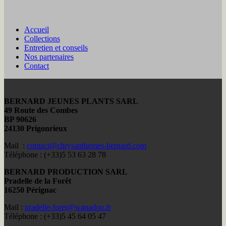
Accueil
Collections
Entretien et conseils
Nos partenaires
Contact
BERNARD JEUNES PLANTS SARL
49 Route des Combes
BP 90626
24130 Prigonrieux
Mail :
contact@chrysanthemes-bernard.com
Téléphone : (+33)5 53 63 28 78
BERNARD PRODUCTION SARL
Pradelle de la Forêt
16250 Pérignac
Mail :
pradelle-foret@wanadoo.fr
Téléphone : (+33)5 45 64 05 47