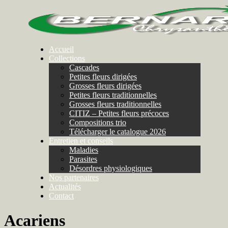
Accueil
Collections
Cascades
Petites fleurs dirigées
Grosses fleurs dirigées
Petites fleurs traditionnelles
Grosses fleurs traditionnelles
CITIZ – Petites fleurs précoces
Compositions trio
Télécharger le catalogue 2026
Entretien et conseils
Maladies
Parasites
Désordres physiologiques
Nos partenaires
Actualités
Contact
Acariens