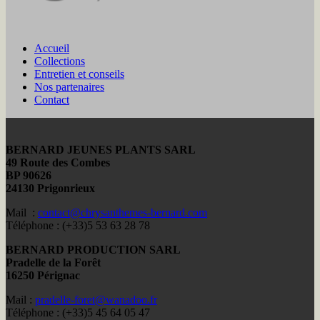
Accueil
Collections
Entretien et conseils
Nos partenaires
Contact
BERNARD JEUNES PLANTS SARL
49 Route des Combes
BP 90626
24130 Prigonrieux
Mail :
contact@chrysanthemes-bernard.com
Téléphone : (+33)5 53 63 28 78
BERNARD PRODUCTION SARL
Pradelle de la Forêt
16250 Pérignac
Mail :
pradelle-foret@wanadoo.fr
Téléphone : (+33)5 45 64 05 47