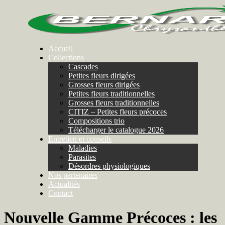
Accueil
Collections
Cascades
Petites fleurs dirigées
Grosses fleurs dirigées
Petites fleurs traditionnelles
Grosses fleurs traditionnelles
CITIZ – Petites fleurs précoces
Compositions trio
Télécharger le catalogue 2026
Entretien et conseils
Maladies
Parasites
Désordres physiologiques
Nos partenaires
Actualités
Contact
Nouvelle Gamme Précoces : les