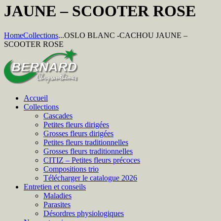
JAUNE – SCOOTER ROSE
Home
Collections
...
OSLO BLANC -CACHOU JAUNE –
SCOOTER ROSE
Accueil
Collections
Cascades
Petites fleurs dirigées
Grosses fleurs dirigées
Petites fleurs traditionnelles
Grosses fleurs traditionnelles
CITIZ – Petites fleurs précoces
Compositions trio
Télécharger le catalogue 2026
Entretien et conseils
Maladies
Parasites
Désordres physiologiques