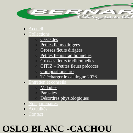
Accueil
Collections
Cascades
Petites fleurs dirigées
Grosses fleurs dirigées
Petites fleurs traditionnelles
Grosses fleurs traditionnelles
CITIZ – Petites fleurs précoces
Compositions trio
Télécharger le catalogue 2026
Entretien et conseils
Maladies
Parasites
Désordres physiologiques
Nos partenaires
Actualités
Contact
OSLO BLANC -CACHOU