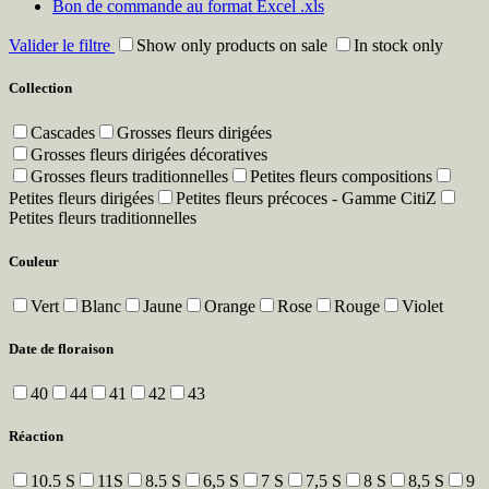
Bon de commande au format Excel .xls
Valider le filtre
Show only products on sale
In stock only
Collection
Cascades
Grosses fleurs dirigées
Grosses fleurs dirigées décoratives
Grosses fleurs traditionnelles
Petites fleurs compositions
Petites fleurs dirigées
Petites fleurs précoces - Gamme CitiZ
Petites fleurs traditionnelles
Couleur
Vert
Blanc
Jaune
Orange
Rose
Rouge
Violet
Date de floraison
40
44
41
42
43
Réaction
10.5 S
11S
8.5 S
6,5 S
7 S
7,5 S
8 S
8,5 S
9