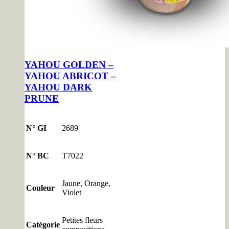
YAHOU GOLDEN –
YAHOU ABRICOT –
YAHOU DARK
PRUNE
N° GI
2689
N° BC
T7022
Jaune, Orange,
Couleur
Violet
Petites fleurs
Catégorie