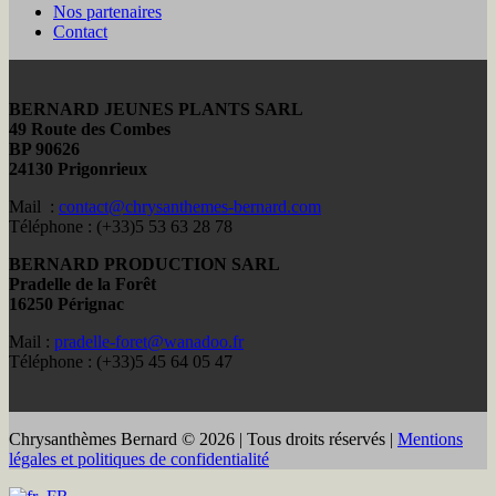
Nos partenaires
Contact
BERNARD JEUNES PLANTS SARL
49 Route des Combes
BP 90626
24130 Prigonrieux
Mail :
contact@chrysanthemes-bernard.com
Téléphone : (+33)5 53 63 28 78
BERNARD PRODUCTION SARL
Pradelle de la Forêt
16250 Pérignac
Mail :
pradelle-foret@wanadoo.fr
Téléphone : (+33)5 45 64 05 47
Chrysanthèmes Bernard © 2026 | Tous droits réservés |
Mentions
légales et politiques de confidentialité