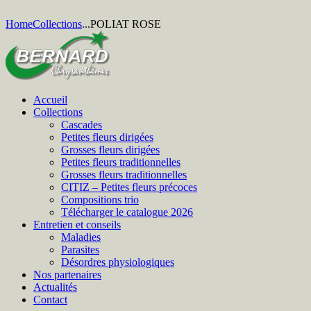
Home
Collections
...
POLIAT ROSE
Accueil
Collections
Cascades
Petites fleurs dirigées
Grosses fleurs dirigées
Petites fleurs traditionnelles
Grosses fleurs traditionnelles
CITIZ – Petites fleurs précoces
Compositions trio
Télécharger le catalogue 2026
Entretien et conseils
Maladies
Parasites
Désordres physiologiques
Nos partenaires
Actualités
Contact