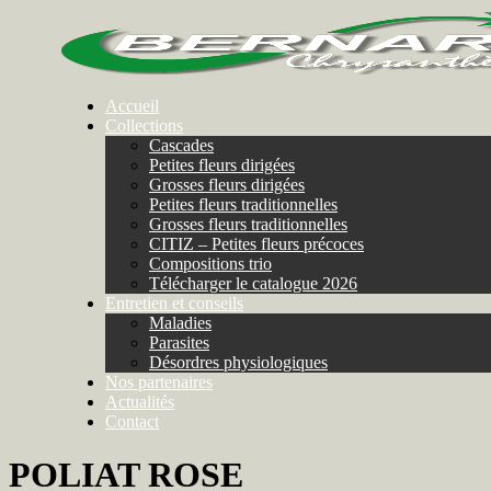
Accueil
Collections
Cascades
Petites fleurs dirigées
Grosses fleurs dirigées
Petites fleurs traditionnelles
Grosses fleurs traditionnelles
CITIZ – Petites fleurs précoces
Compositions trio
Télécharger le catalogue 2026
Entretien et conseils
Maladies
Parasites
Désordres physiologiques
Nos partenaires
Actualités
Contact
POLIAT ROSE