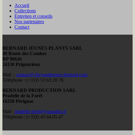
Accueil
Collections
Entretien et conseils
Nos partenaires
Contact
BERNARD JEUNES PLANTS SARL
49 Route des Combes
BP 90626
24130 Prigonrieux
Mail :
contact@chrysanthemes-bernard.com
Téléphone : (+33)5 53 63 28 78
BERNARD PRODUCTION SARL
Pradelle de la Forêt
16250 Pérignac
Mail :
pradelle-foret@wanadoo.fr
Téléphone : (+33)5 45 64 05 47