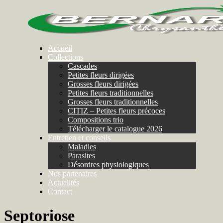
Accueil
Collections
Cascades
Petites fleurs dirigées
Grosses fleurs dirigées
Petites fleurs traditionnelles
Grosses fleurs traditionnelles
CITIZ – Petites fleurs précoces
Compositions trio
Télécharger le catalogue 2026
Entretien et conseils
Maladies
Parasites
Désordres physiologiques
Nos partenaires
Actualités
Contact
Septoriose