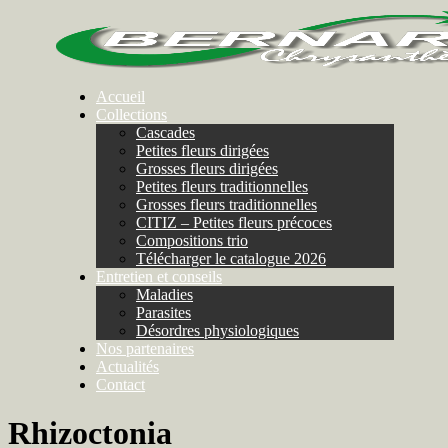
Accueil
Collections
Cascades
Petites fleurs dirigées
Grosses fleurs dirigées
Petites fleurs traditionnelles
Grosses fleurs traditionnelles
CITIZ – Petites fleurs précoces
Compositions trio
Télécharger le catalogue 2026
Entretien et conseils
Maladies
Parasites
Désordres physiologiques
Nos partenaires
Actualités
Contact
Rhizoctonia