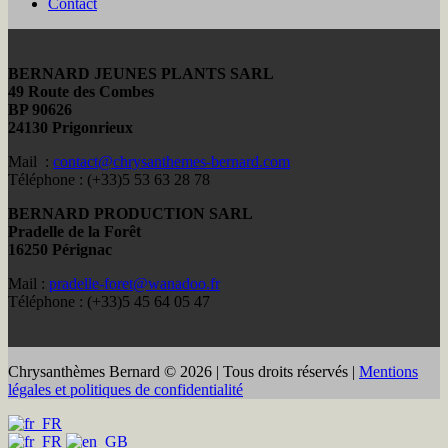
Contact
BERNARD JEUNES PLANTS SARL
49 Route des Combes
BP 90626
24130 Prigonrieux
Mail :
contact@chrysanthemes-bernard.com
Téléphone : (+33)5 53 63 28 78
BERNARD PRODUCTION SARL
Pradelle de la Forêt
16250 Pérignac
Mail :
pradelle-foret@wanadoo.fr
Téléphone : (+33)5 45 64 05 47
Chrysanthèmes Bernard © 2026 | Tous droits réservés |
Mentions
légales et politiques de confidentialité